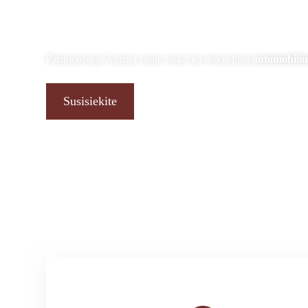
automobiliu
Parduotuvėje Autena rasite visko ko reikia jūsų
automobiliu
Susisiekite