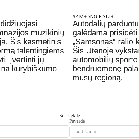
SAMSONO RALIS
didžiuojasi
Autodalių parduotu
nazijos muzikinių
galėdama prisidėti 
. Šis kasmetinis
„Samsonas“ ralio l
formą talentingiems
Šis Utenoje vyksta
 įvertinti jų
automobilių sporto 
tina kūrybiškumo
bendruomenę palaik
mūsų regioną.
Susisiekite
Pavardė