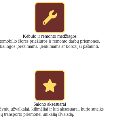
Kėbulo ir remonto medžiagos
tomobilio išorės priežiūros ir remonto darbų priemonės,
ikalingos įbrėžimams, įlenkimams ar korozijai pašalinti.
Salono aksesuarai
dynių užvalkalai, kilimėliai ir kiti aksesuarai, kurie suteiks
sų transporto priemonei unikalią išvaizdą.