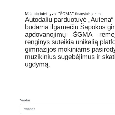
Mokinių iniciatyvos "ŠGMA" finansinė parama
Autodalių parduotuvė „Autena“ 
būdama ilgamečiu Šapokos gim
apdovanojimų – ŠGMA – rėmėja
renginys suteikia unikalią plat
gimnazijos mokiniams pasirodyti,
muzikinius sugebėjimus ir ska
ugdymą.
Vardas