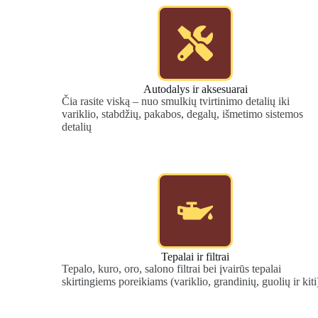
Autodalys ir aksesuarai
Čia rasite viską – nuo smulkių tvirtinimo detalių iki
variklio, stabdžių, pakabos, degalų, išmetimo sistemos
detalių
Tepalai ir filtrai
Tepalo, kuro, oro, salono filtrai bei įvairūs tepalai
skirtingiems poreikiams (variklio, grandinių, guolių ir kiti