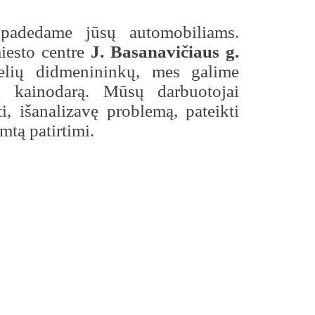
adedame jūsų automobiliams.
iesto centre
J. Basanavičiaus g.
elių didmenininkų, mes galime
ių kainodarą. Mūsų darbuotojai
i, išanalizavę problemą, pateikti
mtą patirtimi.