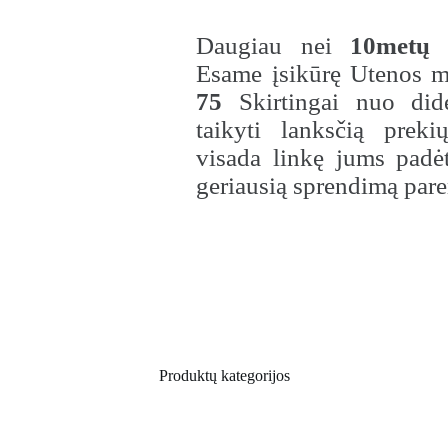
Daugiau nei
10metų
p
Esame įsikūrę Utenos m
75
Skirtingai nuo did
taikyti lanksčią prek
visada linkę jums padėt
geriausią sprendimą pare
Produktų kategorijos