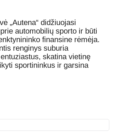
vė „Autena“ didžiuojasi
prie automobilių sporto ir būti
enktynininko finansine rėmėja.
ntis renginys suburia
entuziastus, skatina vietinę
yti sportininkus ir garsina